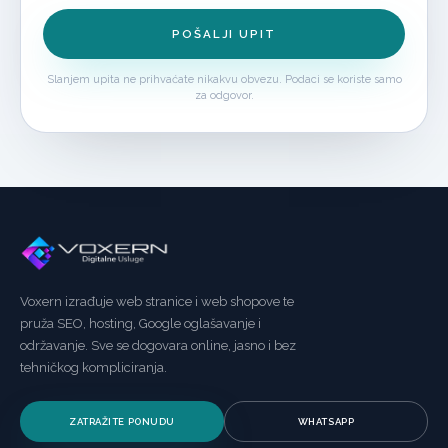
POŠALJI UPIT
Slanjem upita ne prihvaćate nikakvu obvezu. Podaci se koriste samo
za odgovor.
Voxern izrađuje web stranice i web shopove te
pruža SEO, hosting, Google oglašavanje i
održavanje. Sve se dogovara online, jasno i bez
tehničkog kompliciranja.
ZATRAŽITE PONUDU
WHATSAPP