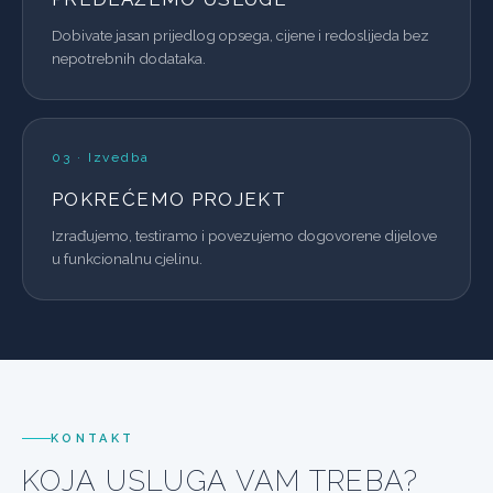
Dobivate jasan prijedlog opsega, cijene i redoslijeda bez
nepotrebnih dodataka.
03 · Izvedba
POKREĆEMO PROJEKT
Izrađujemo, testiramo i povezujemo dogovorene dijelove
u funkcionalnu cjelinu.
KONTAKT
KOJA USLUGA VAM TREBA?