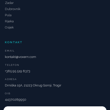
Zadar
Dubrovnik
Pula
Rijeka
Osijek
KONTAKT
EMAIL
kontakt@voxern.com
TELEFON
+385 95 519 8373
ADRESA
Drniška 15A, 21223 Okrug Gornji, Trogir
OIB
44370289950
ROK IZRADE