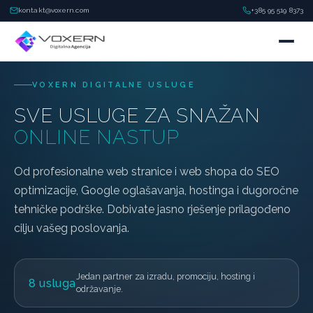
kontakt@voxern.com
+385 95 519 8373
VOXERN DIGITALNE USLUGE
SVE USLUGE ZA SNAŽAN
ONLINE NASTUP
Od profesionalne web stranice i web shopa do SEO
optimizacije, Google oglašavanja, hostinga i dugoročne
tehničke podrške. Dobivate jasno rješenje prilagođeno
cilju vašeg poslovanja.
Jedan partner za izradu, promociju, hosting i
8 usluga
održavanje.