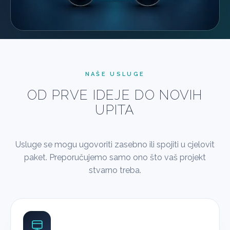
NAŠE USLUGE
OD PRVE IDEJE DO NOVIH
UPITA
Usluge se mogu ugovoriti zasebno ili spojiti u cjelovit
paket. Preporučujemo samo ono što vaš projekt
stvarno treba.